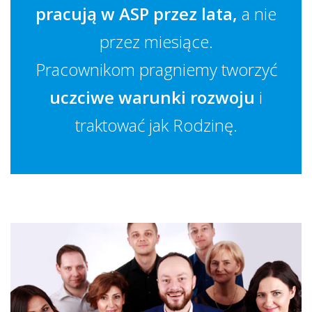
pracują w ASP przez lata,
a nie
przez miesiące.
Pracownikom pragniemy tworzyć
uczciwe warunki rozwoju
i
traktować jak Rodzinę.