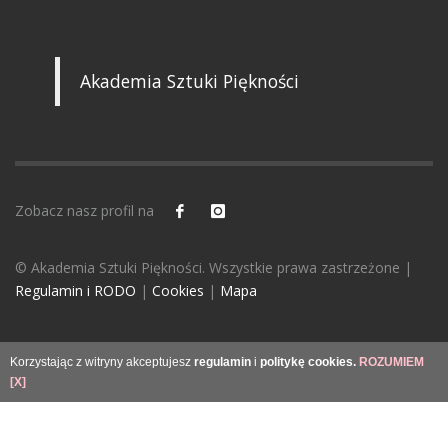
Akademia Sztuki Piękności
Zobacz nasz profil na
© Akademia Sztuki Piękności. Wszystkie prawa zastrzeżone |
Regulamin i RODO
|
Cookies
|
Mapa
Korzystając z witryny akceptujesz
regulamin
i
politykę cookies.
ROZUMIEM
[X]