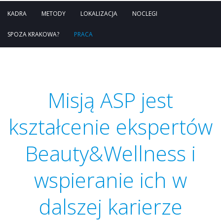
KADRA
METODY
LOKALIZACJA
NOCLEGI
SPOZA KRAKOWA?
PRACA
Misją ASP jest
kształcenie ekspertów
Beauty&Wellness i
wspieranie ich w
dalszej karierze