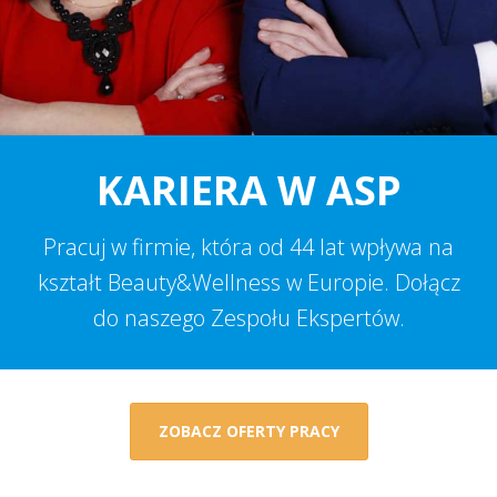
KARIERA W ASP
Pracuj w firmie, która od 44 lat wpływa na
kształt Beauty&Wellness w Europie. Dołącz
do naszego Zespołu Ekspertów.
ZOBACZ OFERTY PRACY