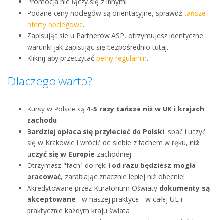
Promocja nie łączy się z innymi
Podane ceny noclegów są orientacyjne, sprawdź
tańsze
oferty noclegowe
.
Zapisując sie u Partnerów ASP, otrzymujesz identyczne
warunki jak zapisując się bezpośrednio tutaj.
Kliknij aby przeczytać
pełny regulamin
.
Dlaczego warto?
Kursy w Polsce są
4-5 razy tańsze niż w UK i krajach
zachodu
Bardziej opłaca się przylecieć do Polski
, spać i uczyć
się w Krakowie i wrócić do siebie z fachem w ręku,
niż
uczyć się w Europie
zachodniej
Otrzymasz "fach" do ręki i
od razu będziesz mogła
pracować
, zarabiając znacznie lepiej niż obecnie!
Akredytowane przez Kuratorium Oświaty
dokumenty są
akceptowane
- w naszej praktyce - w całej UE i
praktycznie każdym kraju świata