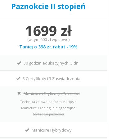
Paznokcie II stopień
1699 zł
(w tym 600 zł wpisowe)
Taniej o 398 zł, rabat -19%
30 godzin edukacyjnych, 3 dni
3 Certyfikaty i 3 Zaświadczenia
Manicure i Stylizacja Paznokci
Technika żelowa na formie i tipsie
Manicure i zabiegi pielęgnacyjne
Stylizacja paznokci
Manicure Hybrydowy