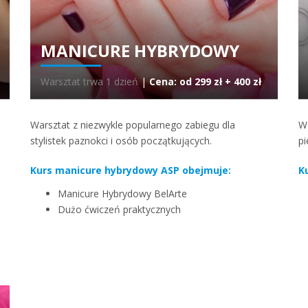
MANICURE HYBRYDOWY
Warsztat trwa 1 dzień
|
Cena: od 299 zł + 400 zł
Warsztat z niezwykle popularnego zabiegu dla
W
stylistek paznokci i osób początkujących.
pi
Kurs manicure hybrydowy ASP obejmuje:
K
Manicure Hybrydowy BelArte
Dużo ćwiczeń praktycznych