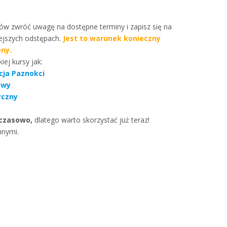
rsów zwróć uwagę na dostępne terminy i zapisz się na
ejszych odstępach.
Jest to warunek konieczny
eny.
iej kursy jak:
acja Paznokci
owy
yczny
czasowo,
dlatego warto skorzystać już teraz!
nnymi.