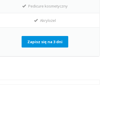
Pedicure kosmetyczny
Akrylożel
Zapisz się na 3 dni