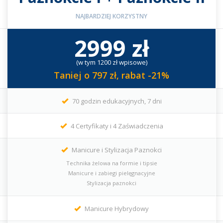
2999 zł
(w tym 1200 zł wpisowe)
Taniej o 797 zł, rabat -21%
70 godzin edukacyjnych, 7 dni
4 Certyfikaty i 4 Zaświadczenia
Manicure i Stylizacja Paznokci
Technika żelowa na formie i tipsie
Manicure i zabiegi pielęgnacyjne
Stylizacja paznokci
Manicure Hybrydowy