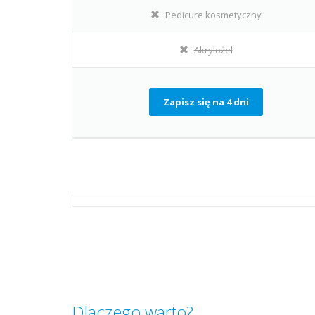
Pedicure kosmetyczny
Akrylożel
Zapisz się na 4 dni
Dlaczego warto?