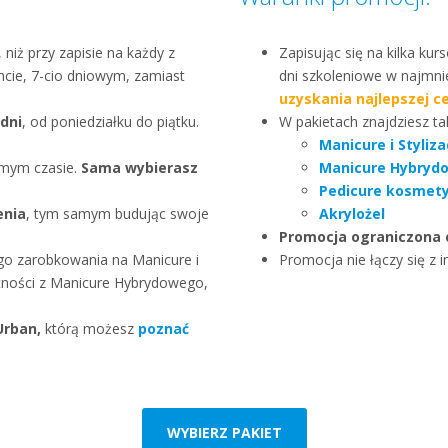
, niż przy zapisie na każdy z
Zapisując się na kilka ku
ncie, 7-cio dniowym, zamiast
dni szkoleniowe w najmni
uzyskania najlepszej c
 dni
, od poniedziałku do piątku.
W pakietach znajdziesz tak
Manicure i Styliz
amym czasie.
Sama wybierasz
Manicure Hybryd
Pedicure kosmet
enia
, tym samym budując swoje
Akrylożel
Promocja ograniczona 
go zarobkowania na Manicure i
Promocja nie łączy się z i
jętności z Manicure Hybrydowego,
Urban,
którą możesz
poznać
WYBIERZ PAKIET